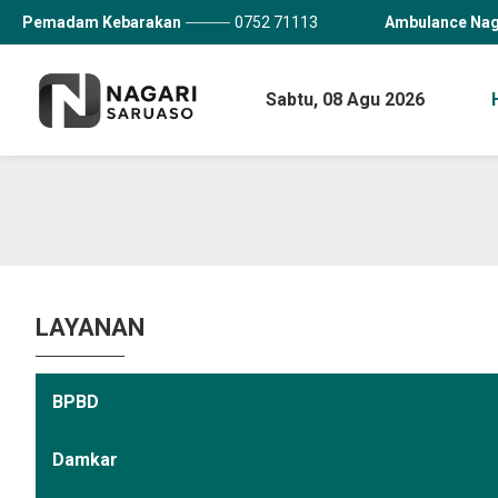
Pemadam Kebarakan
0752 71113
Ambulance Nag
Sabtu,
08 Agu 2026
LAYANAN
BPBD
Damkar