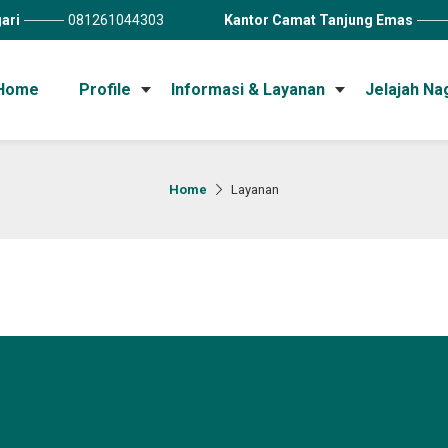
ari
081261044303
Kantor Camat Tanjung Emas
Home
Profile
Informasi & Layanan
Jelajah Na
Home
Layanan