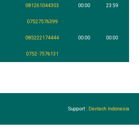
081261044303
00:00
23:59
07527576399
085222174444
00:00
00:00
0752-7576131
Support :
Devtech Indonesia