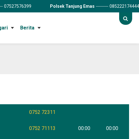
07527576399
Polsek Tanjung Emas
08522217444
gari
Berita
0752 72311
0752 71113
00:00
00:00