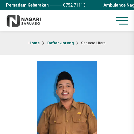
Pemadam Kebarakan
0752 71113
Ambulance Nag
Home
Daftar Jorong
Saruaso Utara