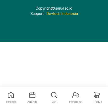
Copyright©saruaso.id
Support :
Devtech Indonesia
Beranda
Agenda
Cari
Perangkat
Produk