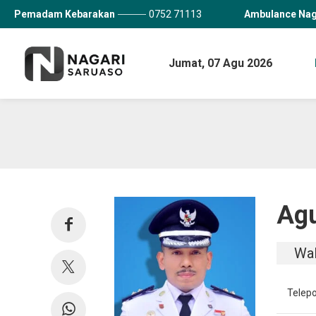
Pemadam Kebarakan
0752 71113
Ambulance Nag
Jumat,
07 Agu 2026
Agu
Wal
Telep