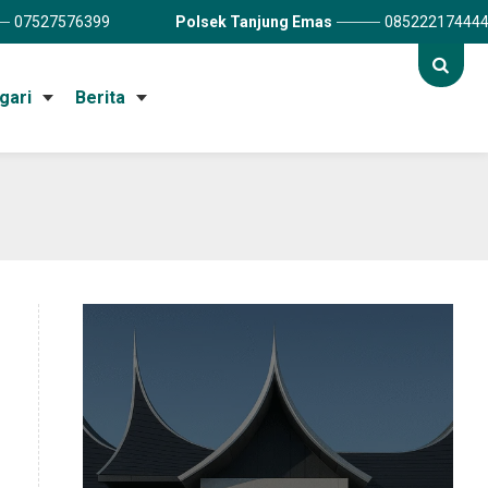
07527576399
Polsek Tanjung Emas
08522217444
gari
Berita