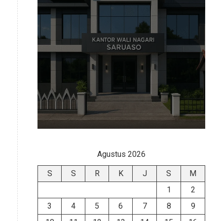
Agustus 2026
S
S
R
K
J
S
M
1
2
3
4
5
6
7
8
9