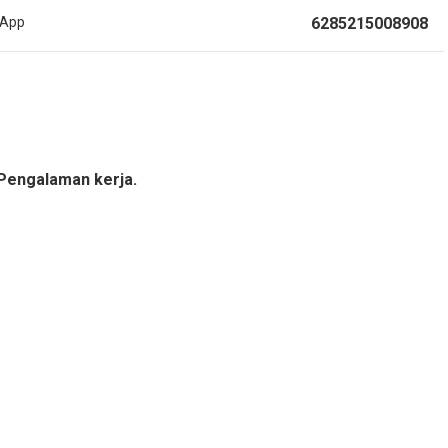
sApp
6285215008908
Pengalaman kerja.