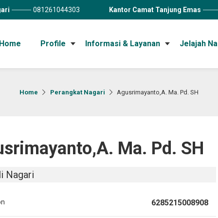
ari
081261044303
Kantor Camat Tanjung Emas
Home
Profile
Informasi & Layanan
Jelajah Na
Home
Perangkat Nagari
Agusrimayanto,A. Ma. Pd. SH
srimayanto,A. Ma. Pd. SH
i Nagari
on
6285215008908