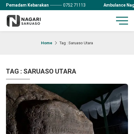
Pemadam Kebarakan
0752 71113
Ambulance Nag
Home
Tag : Saruaso Utara
TAG : SARUASO UTARA