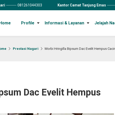
ari
081261044303
Kantor Camat Tanjung Emas
Home
Profile
Informasi & Layanan
Jelajah Na
ome
Prestasi Nagari
Morbi Hringilla Bipsum Dac Evelit Hempus Caci
Bipsum Dac Evelit Hempus