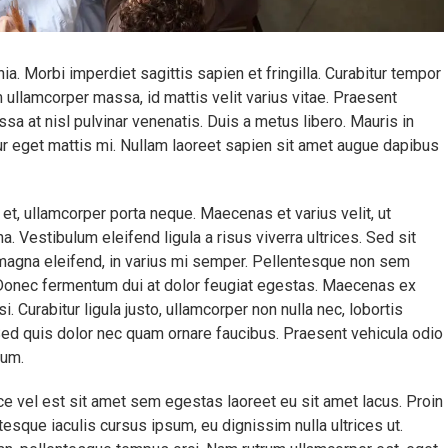
nia. Morbi imperdiet sagittis sapien et fringilla. Curabitur tempor
ullamcorper massa, id mattis velit varius vitae. Praesent
a at nisl pulvinar venenatis. Duis a metus libero. Mauris in
tur eget mattis mi. Nullam laoreet sapien sit amet augue dapibus
t, ullamcorper porta neque. Maecenas et varius velit, ut
. Vestibulum eleifend ligula a risus viverra ultrices. Sed sit
n magna eleifend, in varius mi semper. Pellentesque non sem
Donec fermentum dui at dolor feugiat egestas. Maecenas ex
i. Curabitur ligula justo, ullamcorper non nulla nec, lobortis
 Sed quis dolor nec quam ornare faucibus. Praesent vehicula odio
dum.
sce vel est sit amet sem egestas laoreet eu sit amet lacus. Proin
tesque iaculis cursus ipsum, eu dignissim nulla ultrices ut.