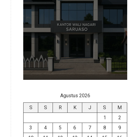
Agustus 2026
S
S
R
K
J
S
M
1
2
3
4
5
6
7
8
9