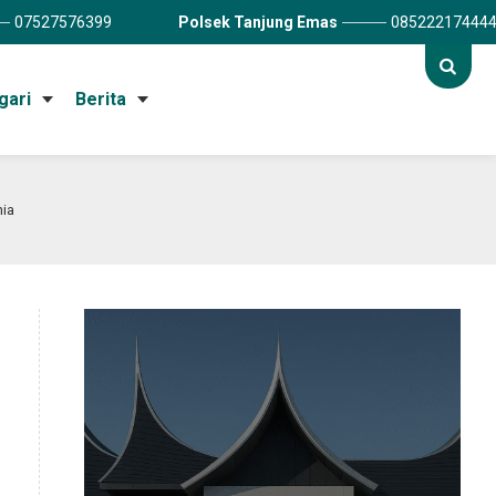
07527576399
Polsek Tanjung Emas
08522217444
gari
Berita
nia