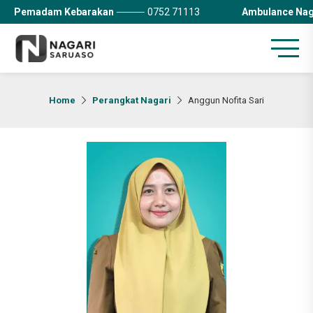
Pemadam Kebarakan
0752 71113
Ambulance Nag
Home
Perangkat Nagari
Anggun Nofita Sari