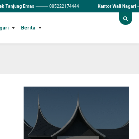
085222174444
Kantor Wali Nagari
0752-7576
gari
Berita