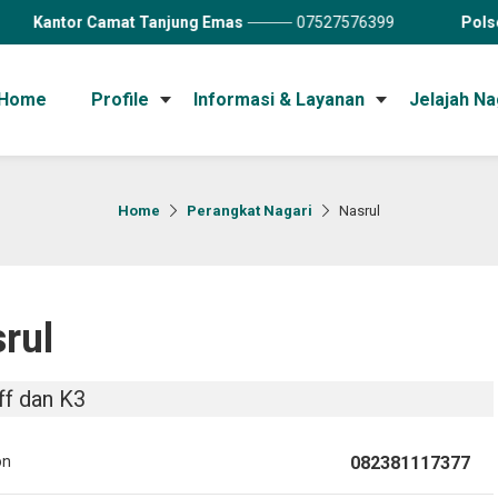
at Tanjung Emas
07527576399
Polsek Tanjung Emas
Home
Profile
Informasi & Layanan
Jelajah Na
Home
Perangkat Nagari
Nasrul
rul
ff dan K3
on
082381117377