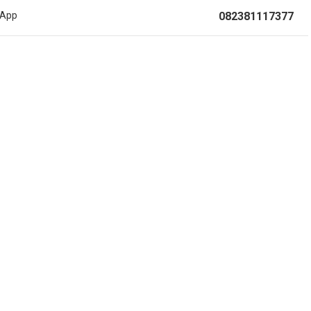
sApp
082381117377