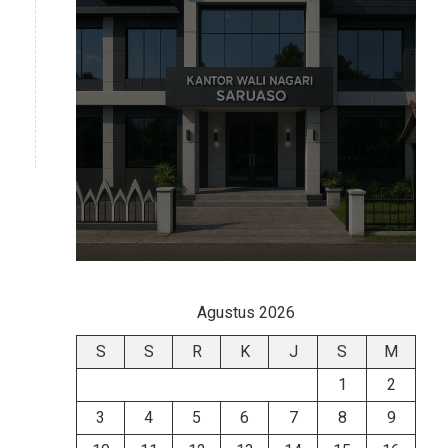
Agustus 2026
S
S
R
K
J
S
M
1
2
3
4
5
6
7
8
9