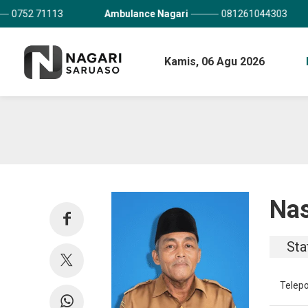
Ambulance Nagari
081261044303
Kantor Cam
Kamis,
06 Agu 2026
Nas
Sta
Telep