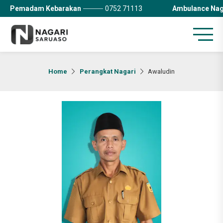
Pemadam Kebarakan
0752 71113
Ambulance Nag
Home
Perangkat Nagari
Awaludin