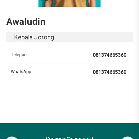
Awaludin
Kepala Jorong
Telepon
081374665360
WhatsApp
081374665360
Copyright©saruaso.id