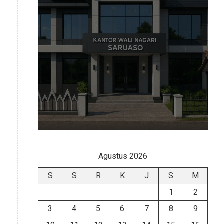
Agustus 2026
S
S
R
K
J
S
M
1
2
3
4
5
6
7
8
9