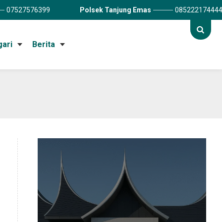
07527576399
Polsek Tanjung Emas
08522217444
gari
Berita