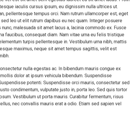
tesque iaculis cursus ipsum, eu dignissim nulla ultrices ut.
san, pellentesque tempus orci. Nam rutrum ullamcorper est, eget
sed leo ut elit rutrum dapibus eu nec quam. Integer posuere
s nunc, malesuada sit amet lacus a, lacinia commodo ex. Fusce
 faucibus, consequat diam. Nam vitae urna eu felis tristique
t elementum turpis pellentesque in. Vestibulum urna nibh, mattis
entesque maximus, neque sit amet tempus sagittis, velit est
nibh.
consectetur nulla egestas ac. In bibendum mauris congue ex
n mollis dolor at ipsum vehicula bibendum. Suspendisse
 Suspendisse potenti. Suspendisse orci mauris, consectetur sed
sto condimentum, vulputate justo in, porta leo. Sed quis tortor
psum. Vestibulum ut porta mauris. Curabitur fermentum, risus
ellus, nec convallis mauris erat a odio. Etiam sed sapien vel