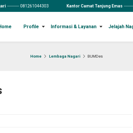
ari
081261044303
Kantor Camat Tanjung Emas
Home
Profile
Informasi & Layanan
Jelajah Na
Home
Lembaga Nagari
BUMDes
s