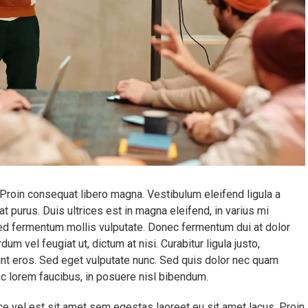
. Proin consequat libero magna. Vestibulum eleifend ligula a
at purus. Duis ultrices est in magna eleifend, in varius mi
d fermentum mollis vulputate. Donec fermentum dui at dolor
m vel feugiat ut, dictum at nisi. Curabitur ligula justo,
dunt eros. Sed eget vulputate nunc. Sed quis dolor nec quam
ac lorem faucibus, in posuere nisl bibendum.
sce vel est sit amet sem egestas laoreet eu sit amet lacus. Proin