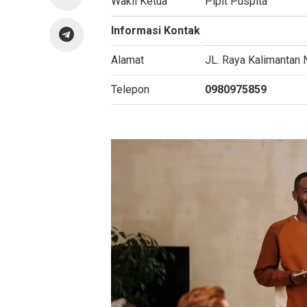
Wakil Ketua
Pipit Puspita
Informasi Kontak
Alamat
JL. Raya Kalimantan N
Telepon
0980975859