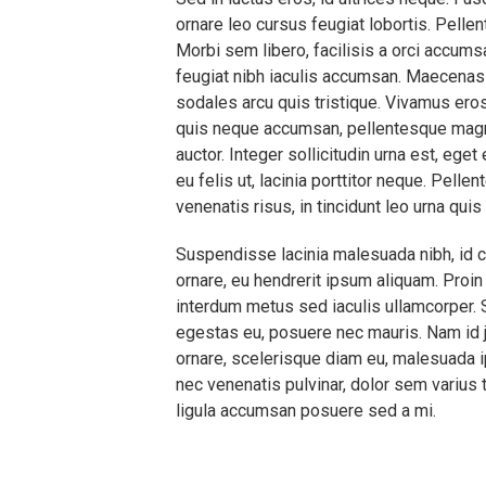
ornare leo cursus feugiat lobortis. Pellen
Morbi sem libero, facilisis a orci accum
feugiat nibh iaculis accumsan. Maecenas 
sodales arcu quis tristique. Vivamus ero
quis neque accumsan, pellentesque magna
auctor. Integer sollicitudin urna est, ege
eu felis ut, lacinia porttitor neque. Pell
venenatis risus, in tincidunt leo urna quis 
Suspendisse lacinia malesuada nibh, id 
ornare, eu hendrerit ipsum aliquam. Proi
interdum metus sed iaculis ullamcorper.
egestas eu, posuere nec mauris. Nam id ju
ornare, scelerisque diam eu, malesuada i
nec venenatis pulvinar, dolor sem varius t
ligula accumsan posuere sed a mi.