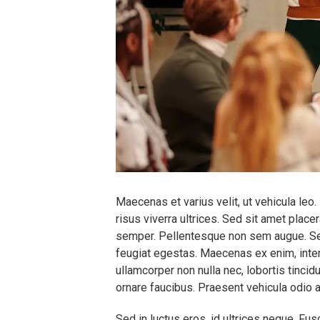
Maecenas et varius velit, ut vehicula leo
risus viverra ultrices. Sed sit amet placer
semper. Pellentesque non sem augue. Se
feugiat egestas. Maecenas ex enim, interdu
ullamcorper non nulla nec, lobortis tinci
ornare faucibus. Praesent vehicula odio 
Sed in luctus eros, id ultrices neque. Fu