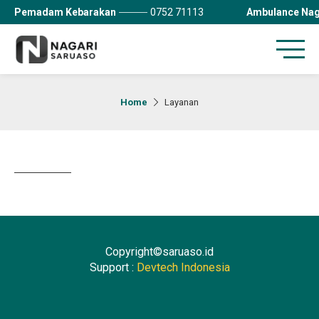
Pemadam Kebarakan
0752 71113
Ambulance Nag
Home
Layanan
Copyright©saruaso.id
Support :
Devtech Indonesia